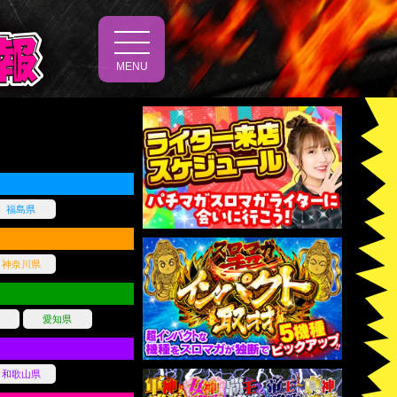
t
o
MENU
g
g
l
e
n
a
v
i
g
a
t
福島県
i
o
n
神奈川県
愛知県
和歌山県