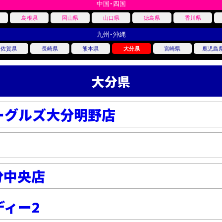
中国・四国
島根県
岡山県
山口県
徳島県
香川県
九州・沖縄
佐賀県
長崎県
熊本県
大分県
宮崎県
鹿児島
大分県
ーグルズ大分明野店
大分中央店
ディー2