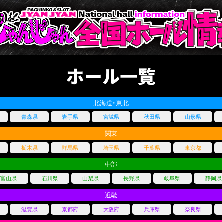
ホール一覧
北海道・東北
青森県
岩手県
宮城県
秋田県
山形県
関東
栃木県
群馬県
埼玉県
千葉県
東京都
中部
富山県
石川県
山梨県
長野県
岐阜県
静岡県
近畿
滋賀県
京都府
大阪府
兵庫県
奈良県